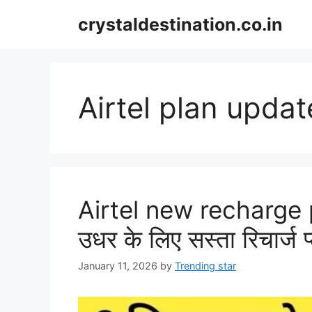
Skip
crystaldestination.co.in
to
content
Airtel plan updat
Airtel new recharge pl
उधर के लिए सस्ता रिचार्ज 
January 11, 2026
by
Trending star